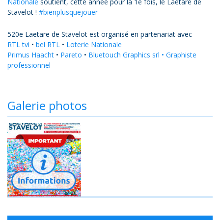
Nationale
soutient, cette année pour la 1e fois, le Laetare de
Stavelot !
#bienplusquejouer
520e Laetare de Stavelot est organisé en partenariat avec
RTL tvi
•
bel RTL
•
Loterie Nationale
Primus Haacht
•
Pareto
•
Bluetouch Graphics srl • Graphiste
professionnel
Galerie photos