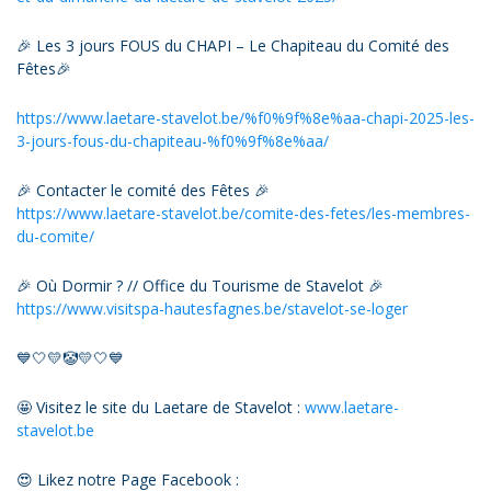
🎉 Les 3 jours FOUS du CHAPI – Le Chapiteau du Comité des
Fêtes🎉
https://www.laetare-stavelot.be/%f0%9f%8e%aa-chapi-2025-les-
3-jours-fous-du-chapiteau-%f0%9f%8e%aa/
🎉 Contacter le comité des Fêtes 🎉
https://www.laetare-stavelot.be/comite-des-fetes/les-membres-
du-comite/
🎉 Où Dormir ? // Office du Tourisme de Stavelot 🎉
https://www.visitspa-hautesfagnes.be/stavelot-se-loger
💙🤍💛🤡💛🤍💙
🤩 Visitez le site du Laetare de Stavelot :
www.laetare-
stavelot.be
😍 Likez notre Page Facebook :