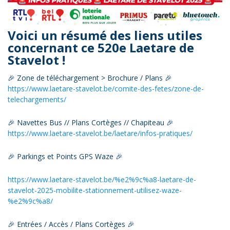
Voici un résumé des liens utiles
concernant ce 520e Laetare de
Stavelot !
🎉 Zone de téléchargement > Brochure / Plans 🎉
https://www.laetare-stavelot.be/comite-des-fetes/zone-de-
telechargements/
🎉 Navettes Bus // Plans Cortèges // Chapiteau 🎉
https://www.laetare-stavelot.be/laetare/infos-pratiques/
🎉 Parkings et Points GPS Waze 🎉
https://www.laetare-stavelot.be/%e2%9c%a8-laetare-de-
stavelot-2025-mobilite-stationnement-utilisez-waze-
%e2%9c%a8/
🎉 Entrées / Accès / Plans Cortèges 🎉