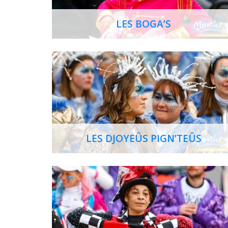
LES BOGA’S
LES DJOYEÛS PIGN’TEÛS