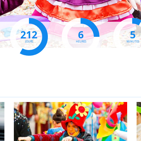
212
6
5
JOURS
HEURES
MINUTES
S