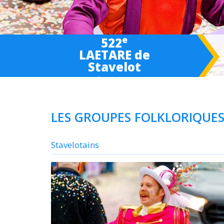
e
522
LAETARE de
Stavelot
March 6-
7
-8 2027
LES GROUPES FOLKLORIQUE
Stavelotains