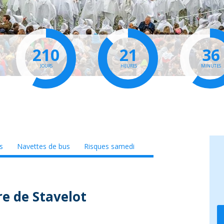
210
21
36
JOURS
HEURES
MINUTES
s
Navettes de bus
Risques samedi
e de Stavelot