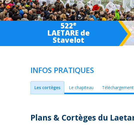
e
522
LAETARE de
Stavelot
March 6-
7
-8 2027
INFOS PRATIQUES
Les cortèges
Le chapiteau
Téléchargement
Plans & Cortèges du Laetar