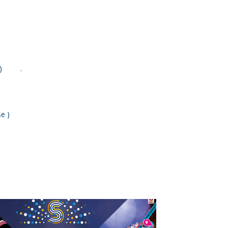
aye) .
e )