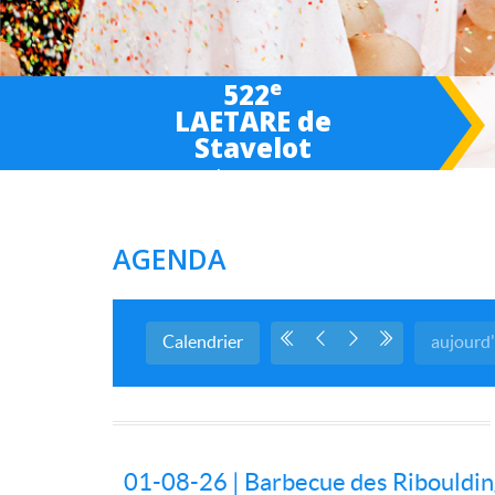
e
522
LAETARE de
Stavelot
March 6-
7
-8 2027
AGENDA
Calendrier
aujourd
01-08-26 | Barbecue des Ribouldi