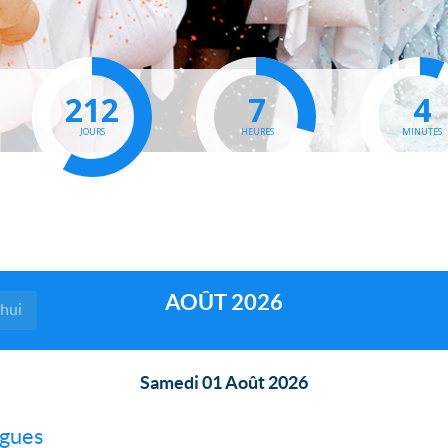
212
7
4
JOURS
HEURES
MINUTES
AOÛT 2026
'hui
Samedi 01 Août 2026
ngues