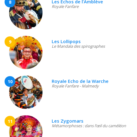
Les Echos de l’Amblève
8
Royale Fanfare
Les Lollipops
9
Le Mandala des spirographes
Royale Echo de la Warche
10
Royale Fanfare - Malmedy
Les Zygomars
11
Métamorphoses : dans l’œil du caméléon