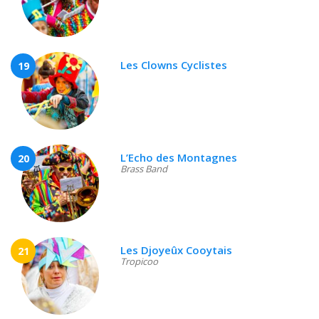
Les Clowns Cyclistes
19
L’Echo des Montagnes
20
Brass Band
Les Djoyeûx Cooytais
21
Tropicoo