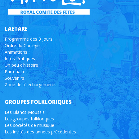
LAETARE
Programme des 3 jours
Ordre du Cortège
Animations
Infos Pratiques
Un peu d’histoire
Partenaires
Souvenirs
Zone de téléchargements
GROUPES FOLKLORIQUES
Les Blancs-Moussis
Les groupes folkloriques
Les sociétés de musique
Les invités des années précédentes