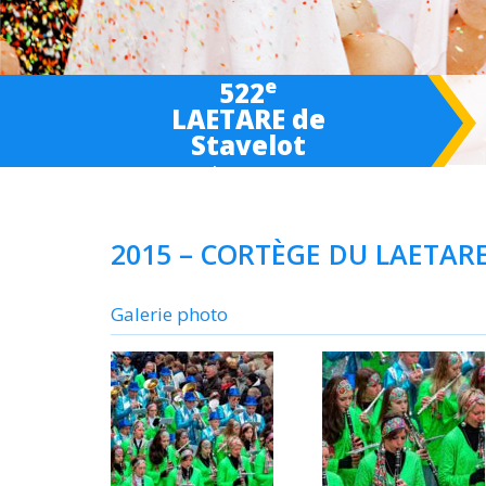
e
522
LAETARE de
Stavelot
March 6-
7
-8 2027
2015 – CORTÈGE DU LAETAR
Galerie photo