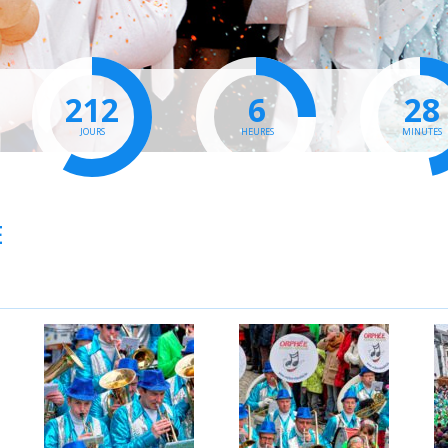
212
6
28
JOURS
HEURES
MINUTES
E