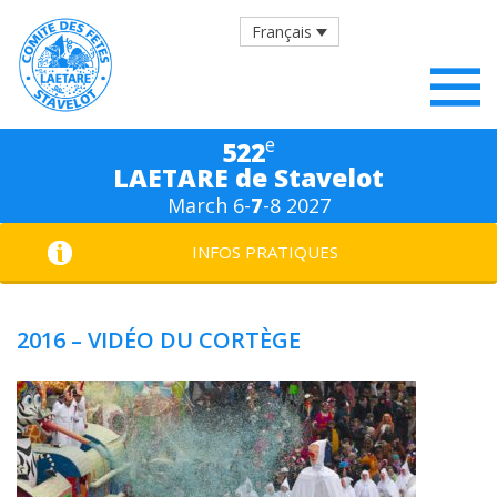
Français
e
522
LAETARE de Stavelot
March 6-
7
-8 2027
INFOS PRATIQUES
2016 – VIDÉO DU CORTÈGE