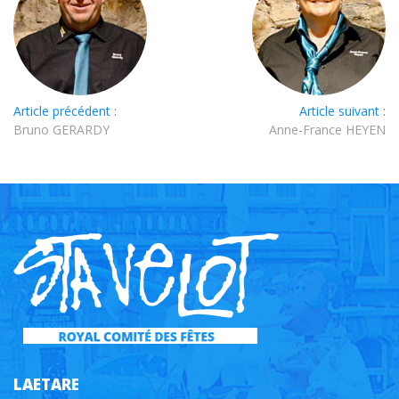
Article précédent :
Article suivant :
Bruno GERARDY
Anne-France HEYEN
LAETARE