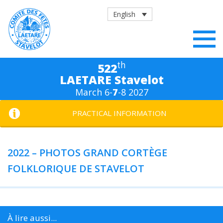
English
th
522
LAETARE Stavelot
March 6-
7
-8 2027
PRACTICAL INFORMATION
2022 – PHOTOS GRAND CORTÈGE
FOLKLORIQUE DE STAVELOT
À lire aussi...