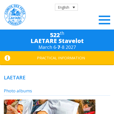
English
th
522
LAETARE Stavelot
March 6-
7
-8 2027
PRACTICAL INFORMATION
LAETARE
Photo albums