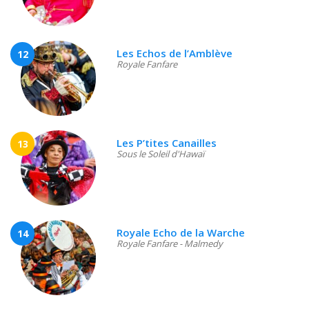
Les Echos de l’Amblève
12
Royale Fanfare
Les P’tites Canailles
13
Sous le Soleil d'Hawaï
Royale Echo de la Warche
14
Royale Fanfare - Malmedy