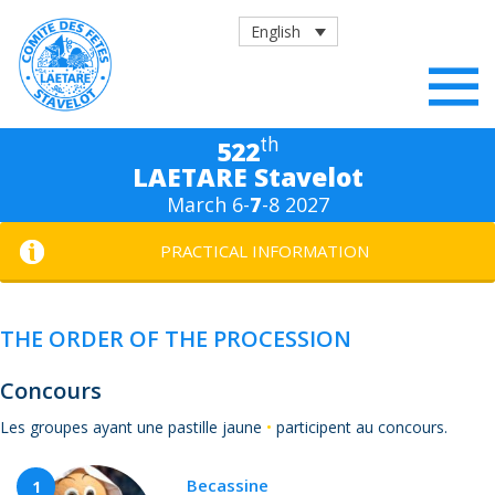
English
th
522
LAETARE Stavelot
March 6-
7
-8 2027
PRACTICAL INFORMATION
THE ORDER OF THE PROCESSION
Concours
Les groupes ayant une pastille jaune
•
participent au concours.
Becassine
1