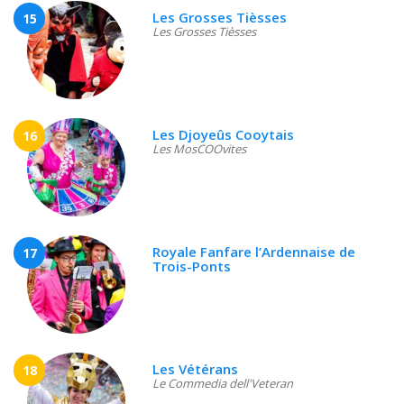
Les Grosses Tièsses
15
Les Grosses Tièsses
Les Djoyeûs Cooytais
16
Les MosCOOvites
Royale Fanfare l’Ardennaise de
17
Trois-Ponts
Les Vétérans
18
Le Commedia dell'Veteran