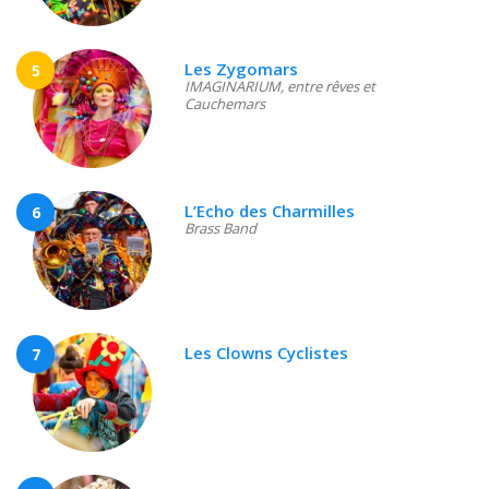
Les Zygomars
5
IMAGINARIUM, entre rêves et
Cauchemars
L’Echo des Charmilles
6
Brass Band
Les Clowns Cyclistes
7