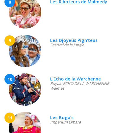
Les Riboteurs de Malmedy
8
Les Djoyeûs Pign’teûs
9
Festival de la Jungle
L’Echo de la Warchenne
10
Royale ECHO DE LA WARCHENNE -
Waimes
Les Boga’s
11
Imperium Elmara