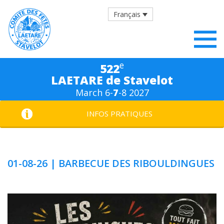
Français
e
522
LAETARE de Stavelot
March 6-
7
-8 2027
INFOS PRATIQUES
01-08-26 | BARBECUE DES RIBOULDINGUES