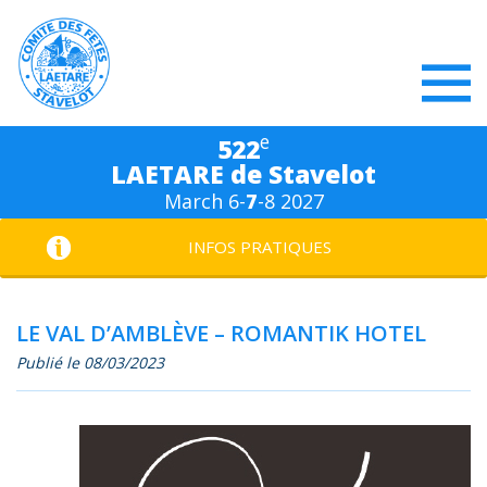
e
522
LAETARE de Stavelot
March 6-
7
-8 2027
INFOS PRATIQUES
LE VAL D’AMBLÈVE – ROMANTIK HOTEL
Publié le 08/03/2023