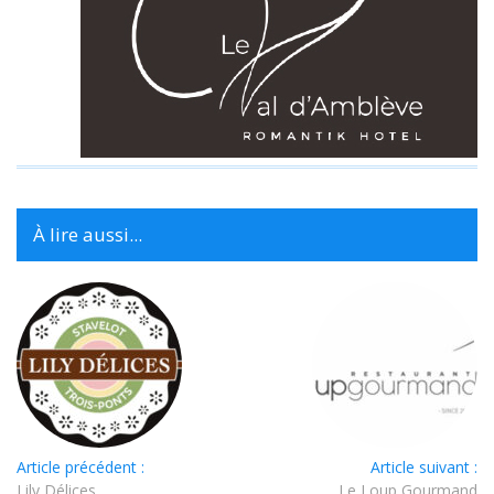
À lire aussi...
Article précédent :
Article suivant :
Lily Délices
Le Loup Gourmand