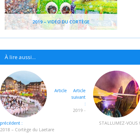
2019 – VIDÉO DU CORTÈGE
À lire aussi...
Article
Article
suivant
:
2019 -
précédent :
STALLUMEZ-VOUS !
2018 – Cortège du Laetare