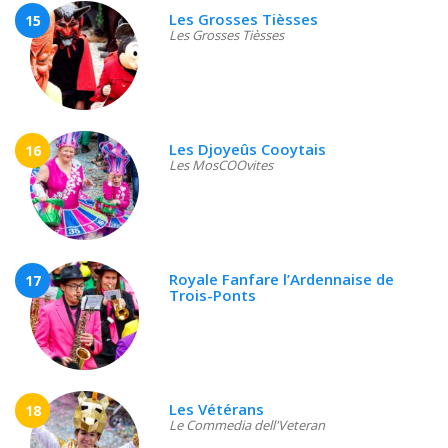
Les Grosses Tièsses
15
Les Grosses Tièsses
Les Djoyeûs Cooytais
16
Les MosCOOvites
Royale Fanfare l’Ardennaise de
17
Trois-Ponts
Les Vétérans
18
Le Commedia dell'Veteran