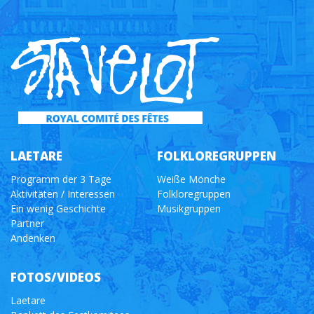
LAETARE
FOLKLOREGRUPPEN
Programm der 3 Tage
Weiße Mönche
Aktivitäten / Interessen
Folkloregruppen
Ein wenig Geschichte
Musikgruppen
Partner
Andenken
FOTOS/VIDEOS
Laetare