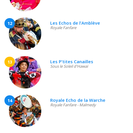
Les Echos de l’Amblève
12
Royale Fanfare
Les P’tites Canailles
13
Sous le Soleil d'Hawaï
Royale Echo de la Warche
14
Royale Fanfare - Malmedy