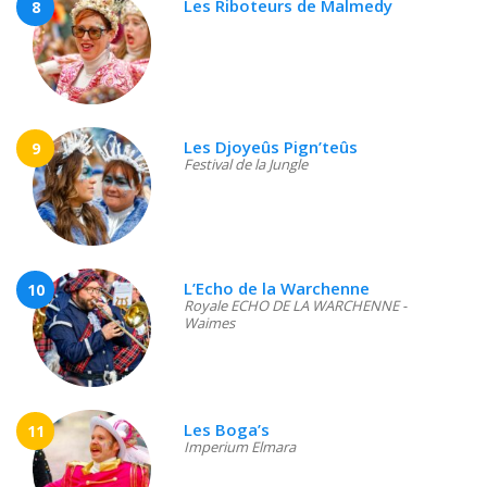
Les Riboteurs de Malmedy
8
Les Djoyeûs Pign’teûs
9
Festival de la Jungle
L’Echo de la Warchenne
10
Royale ECHO DE LA WARCHENNE -
Waimes
Les Boga’s
11
Imperium Elmara