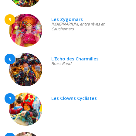
Les Zygomars
5
IMAGINARIUM, entre rêves et
Cauchemars
L’Echo des Charmilles
6
Brass Band
Les Clowns Cyclistes
7