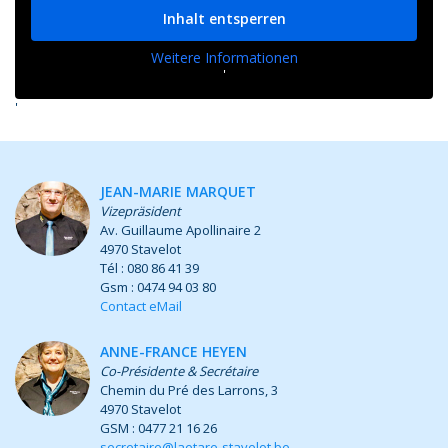
Inhalt entsperren
Weitere Informationen
'
'
JEAN-MARIE MARQUET
Vizepräsident
Av. Guillaume Apollinaire 2
4970 Stavelot
Tél : 080 86 41 39
Gsm : 0474 94 03 80
Contact eMail
ANNE-FRANCE HEYEN
Co-Présidente & Secrétaire
Chemin du Pré des Larrons, 3
4970 Stavelot
GSM : 0477 21 16 26
secretaire@laetare-stavelot.be