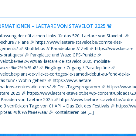
FORMATIONEN – LAETARE VON STAVELOT 2025 🚨
assung der nützlichen Links für das 520. Laetare von Stavelot! 🎉
chüre / Pläne 🎉 https://www.laetare-stavelot.be/comite-des-
ements/ 🎉 Shuttlebus // Paradepläne // Zelt 🎉 https://www.laetare-
fos-pratiques/ 🎉 Parkplätze und Waze GPS-Punkte 🎉
avelot.be/%e2%9c%a8-laetare-de-stavelot-2025-mobilite-
z-waze-%e2%9c%a8/ 🎉 Eingänge / Zugang / Paradepläne 🎉
velot.be/plans-de-ville-et-corteges-le-samedi-debut-au-fond-de-la-
Was tun? / Wohin gehen? 🎉 https://www.laetare-
imations-centres-dinterets/ 🎉 Drei-Tagesprogramm 🎉 https://www.la
etare 2025 🎉 https://www.laetare-stavelot.be/wp-content/uploads/2
Paraden von Laetare 2025 🎉 https://www.laetare-stavelot.be/ordre-
ie 3 verrückten Tage von CHAPI – Das Zelt des Festivals 🎉 https:/
hapiteau-%f0%9f%8e%aa/ 🎉 Kontaktieren Sie […]