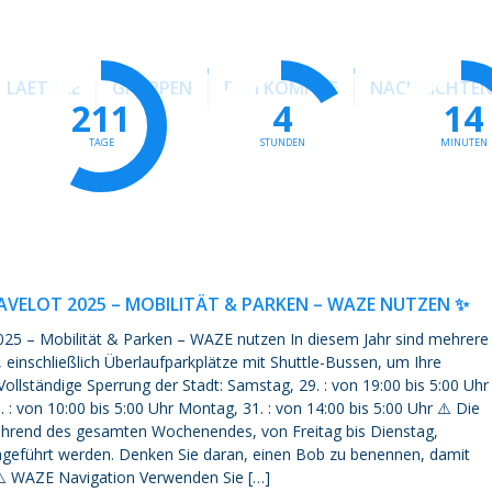
LAETARE
GRUPPEN
FESTKOMITEE
NACHRICHTE
211
4
14
TAGE
STUNDEN
MINUTEN
AVELOT 2025 – MOBILITÄT & PARKEN – WAZE NUTZEN ✨
025 – Mobilität & Parken – WAZE nutzen In diesem Jahr sind mehrere
einschließlich Überlaufparkplätze mit Shuttle-Bussen, um Ihre
 Vollständige Sperrung der Stadt: Samstag, 29. : von 19:00 bis 5:00 Uhr
. : von 10:00 bis 5:00 Uhr Montag, 31. : von 14:00 bis 5:00 Uhr ⚠️ Die
während des gesamten Wochenendes, von Freitag bis Dienstag,
hgeführt werden. Denken Sie daran, einen Bob zu benennen, damit
 ⚠️ WAZE Navigation Verwenden Sie […]