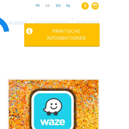
FR
DE
EN
NL
N
AGENDA
FOTOS/VIDEOS
KONTAKT
PRAKTISCHE
INFORMATIONEN