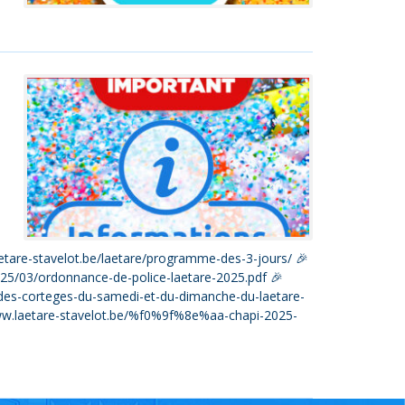
etare-stavelot.be/laetare/programme-des-3-jours/ 🎉
025/03/ordonnance-de-police-laetare-2025.pdf 🎉
des-corteges-du-samedi-et-du-dimanche-du-laetare-
/www.laetare-stavelot.be/%f0%9f%8e%aa-chapi-2025-