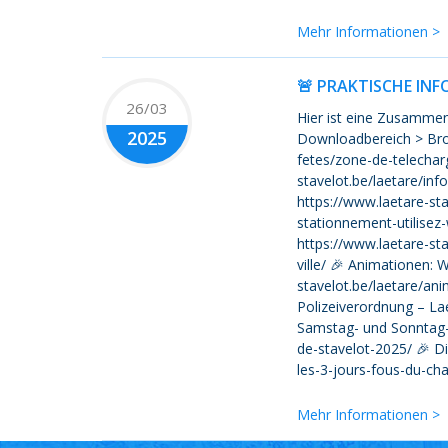
Mehr Informationen >
🚨 PRAKTISCHE IN
26/03
Hier ist eine Zusammenf
2025
Downloadbereich > Bros
fetes/zone-de-telecharg
stavelot.be/laetare/in
https://www.laetare-st
stationnement-utilise
https://www.laetare-sta
ville/ 🎉 Animationen: 
stavelot.be/laetare/an
Polizeiverordnung – La
Samstag- und Sonntag-
de-stavelot-2025/ 🎉 D
les-3-jours-fous-du-c
Mehr Informationen >