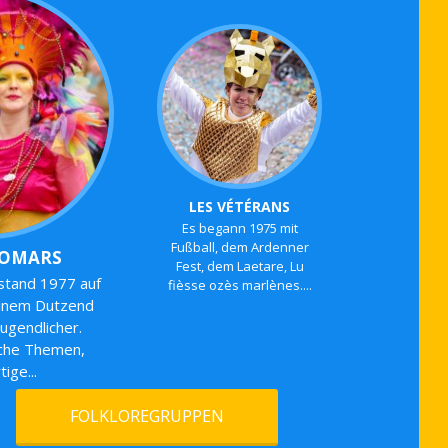
LES VÉTÉRANS
Es begann 1975 mit
Fußball, dem Ardenner
GOMARS
Fest, dem Laetare, Lu
stand 1977 auf
fièsse ozès marlènes....
 einem Dutzend
Jugendlicher.
iche Themen,
ige...
FOLKLOREGRUPPEN