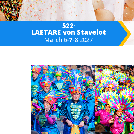
.
522
LAETARE von Stavelot
March 6-
7
-8 2027