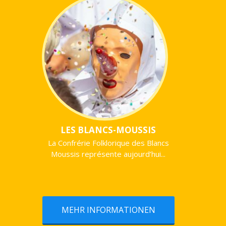
LES BLANCS-MOUSSIS
La Confrérie Folklorique des Blancs
Moussis représente aujourd’hui...
MEHR INFORMATIONEN