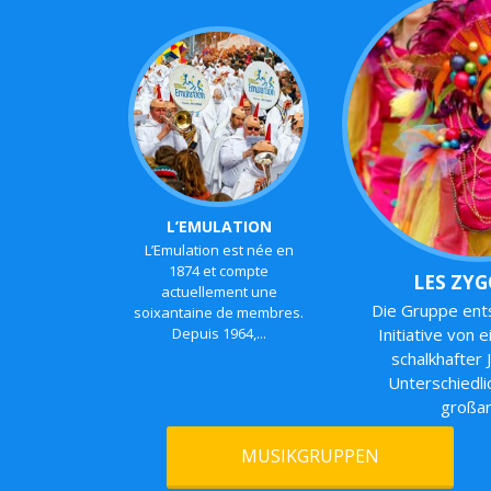
L’EMULATION
L’Emulation est née en
1874 et compte
LES ZY
actuellement une
Die Gruppe ent
soixantaine de membres.
Depuis 1964,...
Initiative von
schalkhafter 
Unterschiedl
großart
MUSIKGRUPPEN