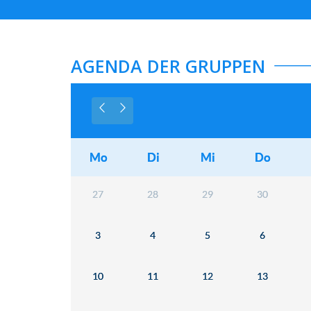
AGENDA DER GRUPPEN
Mo
Di
Mi
Do
27
28
29
30
3
4
5
6
10
11
12
13