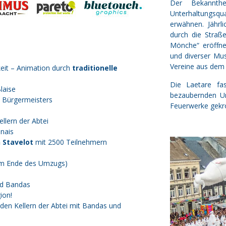
Der Bekannthe
Unterhaltungsq
erwähnen. Jährl
durch die Straß
Mönche“ eröffne
und diverser Mu
Vereine aus dem 
hkeit – Animation durch
traditionelle
Die Laetare fas
laise
bezaubernden Um
 Bürgermeisters
Feuerwerke gekrö
ellern der Abtei
nais
 Stavelot
mit 2500 Teilnehmern
am Ende des Umzugs)
nd Bandas
ion!
 den Kellern der Abtei mit Bandas und