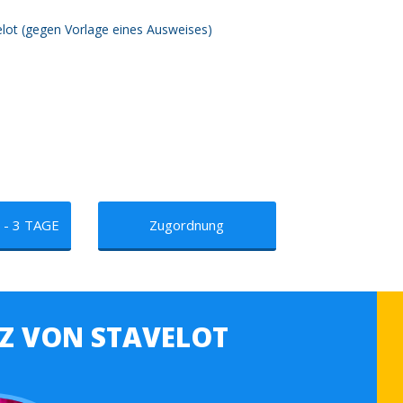
elot (gegen Vorlage eines Ausweises)
- 3 TAGE
Zugordnung
LZ VON STAVELOT