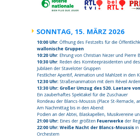
SONNTAG, 15. MÄRZ 2026
10:00 Uhr
: Öffnung des Festzelts für die Öffentlic
wallonische Gruppen
10:20 Uhr
: Ehrung von Christian Nezer und Pierre B
10:30 Uhr
: Reden des Komiteepräsidenten und des
Jubiläen der Staveloter Gruppen
Festlicher Aperitif, Animation und Mahlzeit in den K
12:30 Uhr:
Straßenanimation mit dem Réveil Arden
13:30 Uhr:
Großer Umzug des 520. Laetare von
Ein zauberhaftes Spektakel für die Zuschauer
Rondeau der Blancs-Moussis (Place St-Remacle, 
Am Nachmittag bis in den Abend:
Podien an der Abtei, Blaskapellen, Musikvereine u
21:00 Uhr:
Eines der größten
Feuerwerke
der Reg
22:00 Uhr:
Weiße Nacht der Blancs-Moussis
in
Orchestern