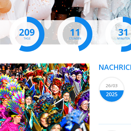
209
11
31
TAGE
STUNDEN
MINUTEN
NACHRIC
26/03
2025