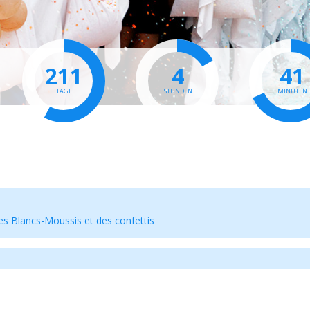
211
4
41
TAGE
STUNDEN
MINUTEN
es Blancs-Moussis et des confettis