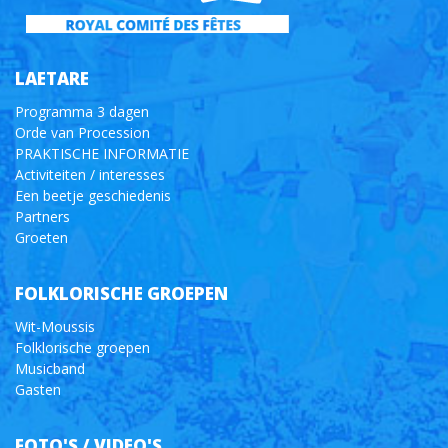
LAETARE
Programma 3 dagen
Orde van Procession
PRAKTISCHE INFORMATIE
Activiteiten / interesses
Een beetje geschiedenis
Partners
Groeten
FOLKLORISCHE GROEPEN
Wit-Moussis
Folklorische groepen
Musicband
Gasten
FOTO'S / VIDEO'S