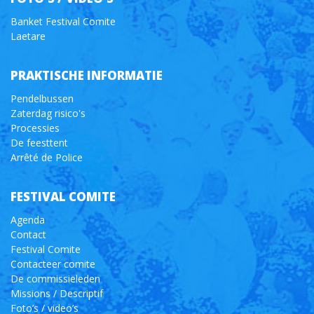
Banket Festival Comite
Laetare
PRAKTISCHE INFORMATIE
Pendelbussen
Zaterdag risico's
Processies
De feesttent
Arrêté de Police
FESTIVAL COMITE
Agenda
Contact
Festival Comite
Contacteer comite
De commissieleden
Missions / Descriptif
Foto’s / video’s