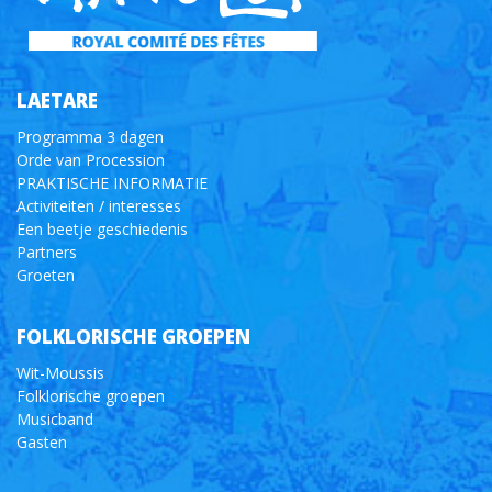
LAETARE
Programma 3 dagen
Orde van Procession
PRAKTISCHE INFORMATIE
Activiteiten / interesses
Een beetje geschiedenis
Partners
Groeten
FOLKLORISCHE GROEPEN
Wit-Moussis
Folklorische groepen
Musicband
Gasten