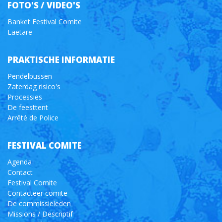
FOTO'S / VIDEO'S
Banket Festival Comite
Laetare
PRAKTISCHE INFORMATIE
Pendelbussen
Zaterdag risico's
Processies
De feesttent
Arrêté de Police
FESTIVAL COMITE
Agenda
Contact
Festival Comite
Contacteer comite
De commissieleden
Missions / Descriptif