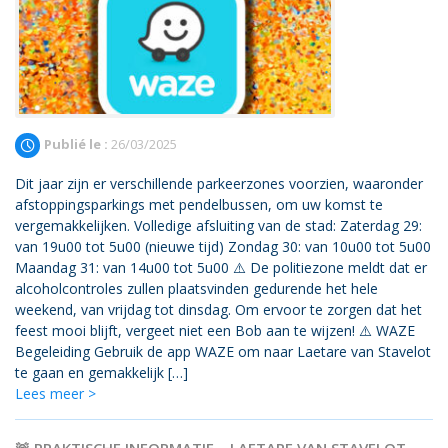
Publié le :
26/03/2025
Dit jaar zijn er verschillende parkeerzones voorzien, waaronder
afstoppingsparkings met pendelbussen, om uw komst te
vergemakkelijken. Volledige afsluiting van de stad: Zaterdag 29:
van 19u00 tot 5u00 (nieuwe tijd) Zondag 30: van 10u00 tot 5u00
Maandag 31: van 14u00 tot 5u00 ⚠️ De politiezone meldt dat er
alcoholcontroles zullen plaatsvinden gedurende het hele
weekend, van vrijdag tot dinsdag. Om ervoor te zorgen dat het
feest mooi blijft, vergeet niet een Bob aan te wijzen! ⚠️ WAZE
Begeleiding Gebruik de app WAZE om naar Laetare van Stavelot
te gaan en gemakkelijk […]
Lees meer >
🚨 PRAKTISCHE INFORMATIE – LAETARE VAN STAVELOT