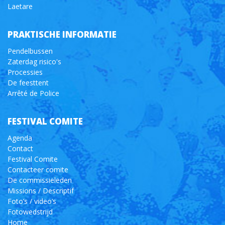
Laetare
PRAKTISCHE INFORMATIE
Pendelbussen
Zaterdag risico's
Processies
De feesttent
Arrêté de Police
FESTIVAL COMITE
Agenda
Contact
Festival Comite
Contacteer comite
De commissieleden
Missions / Descriptif
Foto’s / video’s
Fotowedstrijd
Home