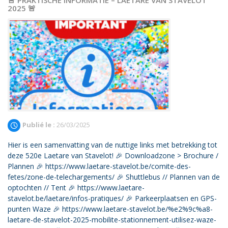
2025 🚨
Publié le :
26/03/2025
Hier is een samenvatting van de nuttige links met betrekking tot
deze 520e Laetare van Stavelot! 🎉 Downloadzone > Brochure /
Plannen 🎉 https://www.laetare-stavelot.be/comite-des-
fetes/zone-de-telechargements/ 🎉 Shuttlebus // Plannen van de
optochten // Tent 🎉 https://www.laetare-
stavelot.be/laetare/infos-pratiques/ 🎉 Parkeerplaatsen en GPS-
punten Waze 🎉 https://www.laetare-stavelot.be/%e2%9c%a8-
laetare-de-stavelot-2025-mobilite-stationnement-utilisez-waze-