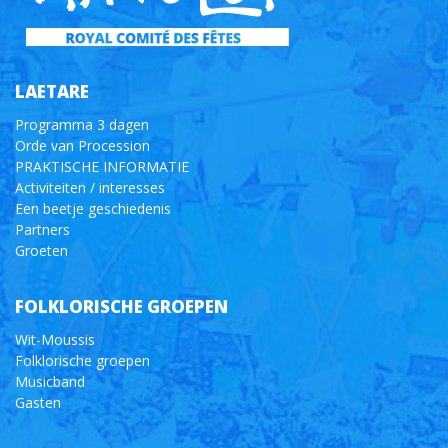
LAETARE
Programma 3 dagen
Orde van Procession
PRAKTISCHE INFORMATIE
Activiteiten / interesses
Een beetje geschiedenis
Partners
Groeten
FOLKLORISCHE GROEPEN
Wit-Moussis
Folklorische groepen
Musicband
Gasten