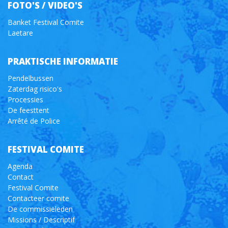
FOTO'S / VIDEO'S
Banket Festival Comite
Laetare
PRAKTISCHE INFORMATIE
Pendelbussen
Zaterdag risico's
Processies
De feesttent
Arrêté de Police
FESTIVAL COMITE
Agenda
Contact
Festival Comite
Contacteer comite
De commissieleden
Missions / Descriptif