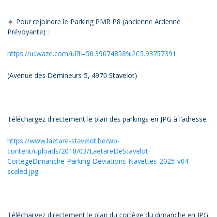
🔹 Pour rejoindre le Parking PMR P8 (ancienne Ardenne
Prévoyante) :
https://ul.waze.com/ul?ll=50.39674858%2C5.93757391
(Avenue des Démineurs 5, 4970 Stavelot)
Téléchargez directement le plan des parkings en JPG à l’adresse :
https://www.laetare-stavelot.be/wp-
content/uploads/2018/03/LaetareDeStavelot-
CortegeDimanche-Parking-Deviations-Navettes-2025-v04-
scaled.jpg
Téléchargez directement le plan du cortège du dimanche en JPG