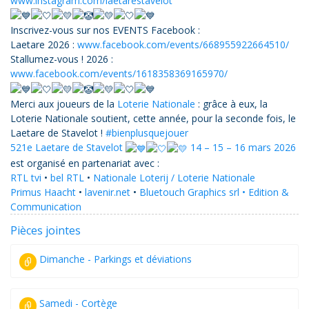
www.instagram.com/laetarestavelot
Inscrivez-vous sur nos EVENTS Facebook :
Laetare 2026 :
www.facebook.com/events/668955922664510/
Stallumez-vous ! 2026 :
www.facebook.com/events/1618358369165970/
Merci aux joueurs de la
Loterie Nationale
: grâce à eux, la
Loterie Nationale soutient, cette année, pour la seconde fois, le
Laetare de Stavelot !
#bienplusquejouer
521e Laetare de Stavelot
14 – 15 – 16 mars 2026
est organisé en partenariat avec :
RTL tvi
•
bel RTL
•
Nationale Loterij / Loterie Nationale
Primus Haacht
•
lavenir.net
•
Bluetouch Graphics srl • Edition &
Communication
Pièces jointes
Dimanche - Parkings et déviations
Samedi - Cortège