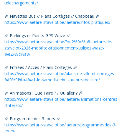
telechargements/
🎉 Navettes Bus // Plans Cortèges // Chapiteau 🎉
https://www.laetare-stavelot.be/laetare/infos-pratiques/
🎉 Parkings et Points GPS Waze 🎉
https://www.laetare-stavelot.be/%e2%9c%a8-laetare-de-
stavelot-2026-mobilite-stationnement-utilisez-waze-
%e2%9c%a8/
🎉 Entrées / Accès / Plans Cortèges 🎉
https://www.laetare-stavelot.be/plans-de-ville-et-corteges-
%f0%9f%a4%a1-le-samedi-debut-au-pre-messire/
🎉 Animations : Que Faire ? / Où aller ? 🎉
https://www.laetare-stavelot.be/laetare/animations-centres-
dinterets/
🎉 Programme des 3 jours 🎉
https://www.laetare-stavelot.be/laetare/programme-des-3-
jours/