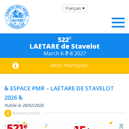
Français
e
522
LAETARE de Stavelot
March 6-
7
-8 2027
INFOS PRATIQUES
♿️ ESPACE PMR – LAETARE DE STAVELOT
2026 ♿️
Publié le 28/02/2026
4
pièces jointes