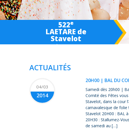
e
522
LAETARE de
Stavelot
March 6-
7
-8 2027
ACTUALITÉS
20H00 | BAL DU CO
04/03
Samedi dès 20h00 | Bal
2014
Comité des Fêtes vous i
Stavelot, dans la cour
carnavalesque de folie
Stavelot 20H00 : BAL 
20H30 : Stallumez-Vous
de samedi au […]