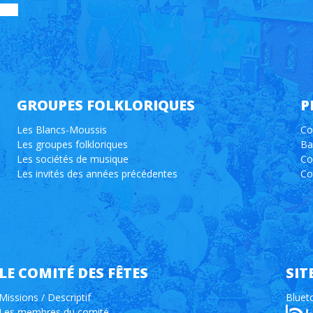
GROUPES FOLKLORIQUES
P
Les Blancs-Moussis
Co
Les groupes folkloriques
Ba
Les sociétés de musique
Co
Les invités des années précédentes
Co
LE COMITÉ DES FÊTES
SIT
Missions / Descriptif
Bluet
Les membres du comité