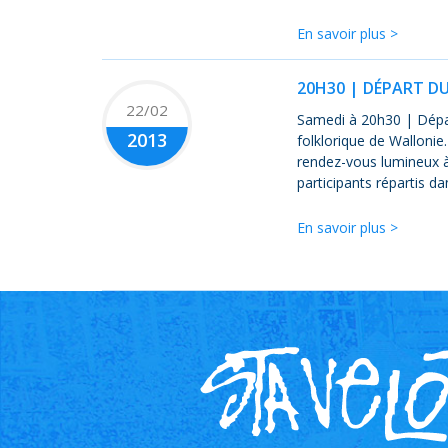
En savoir plus >
20H30 | DÉPART D
22/02
Samedi à 20h30 | Dépar
2013
folklorique de Wallonie
rendez-vous lumineux à
participants répartis da
En savoir plus >