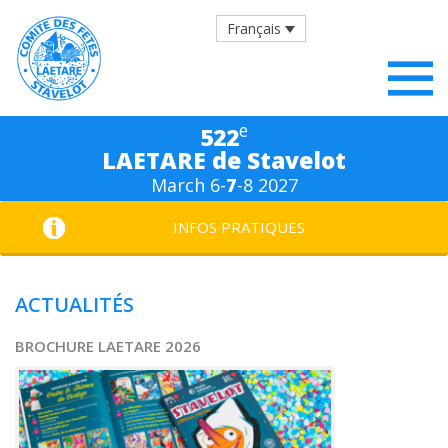
Français
e
522
LAETARE de Stavelot
March 6-
7
-8 2027
INFOS PRATIQUES
ACTUALITÉS
BROCHURE LAETARE 2026