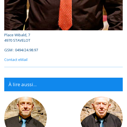
Place Wibald, 7
4970 STAVELOT
GSM : 0494/24.98.97
Contact eMail
À lire aussi...