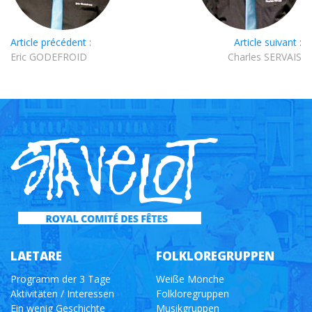
Article précédent :
Article suivant :
Eric GODEFROID
Charles SERVAIS
LAETARE
FOLKLOREGRUPPEN
Programm der 3 Tage
Weiße Mönche
Aktivitäten / Interessen
Folkloregruppen
Ein wenig Geschichte
Musikgruppen