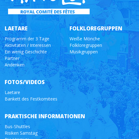
LAETARE
FOLKLOREGRUPPEN
Programm der 3 Tage
Weiße Mönche
Aktivitäten / Interessen
Folkloregruppen
Ein wenig Geschichte
Musikgruppen
Partner
Andenken
FOTOS/VIDEOS
Laetare
Bankett des Festkomitees
PRAKTISCHE INFORMATIONEN
Bus-Shuttles
Risiken Samstag