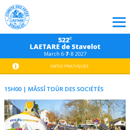
e
522
LAETARE de Stavelot
March 6-
7
-8 2027
INFOS PRATIQUES
15H00 | MÂSSÎ TOÛR DES SOCIÉTÉS