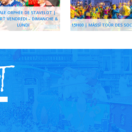
ALE ORPHÉE DE STAVELOT |
RT VENDREDI – DIMANCHE &
LUNDI
15H00 | MÂSSÎ TOÛR DES SOC