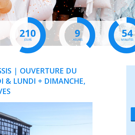
210
9
54
JOURS
HEURES
MINUTES
SIS | OUVERTURE DU
I & LUNDI + DIMANCHE,
VES