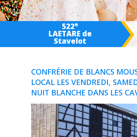
e
522
LAETARE de
Stavelot
March 6-
7
-8 2027
CONFRÉRIE DE BLANCS MOUS
LOCAL LES VENDREDI, SAMED
NUIT BLANCHE DANS LES CA