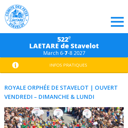
e
522
LAETARE de Stavelot
March 6-
7
-8 2027
INFOS PRATIQUES
ROYALE ORPHÉE DE STAVELOT | OUVERT
VENDREDI – DIMANCHE & LUNDI