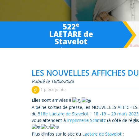
e
522
LAETARE de
Stavelot
March 6-
7
-8 2027
LES NOUVELLES AFFICHES DU
Publié le 16/02/2023
1
pièce jointe
Elles sont arrivées !!
A peine sorties de presse, les NOUVELLES AFFICHES
du
518e Laetare de Stavelot | 18 -19 – 20 mars 2023
vous attendent à
Imprimerie Schmitz
(à côté de l’égli
Plus d’infos sur le site du
Laetare de Stavelot
: