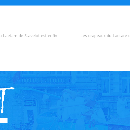
u Laetare de Stavelot est enfin
Les drapeaux du Laetare 