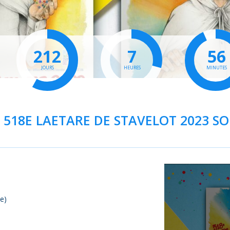
212
7
56
JOURS
HEURES
MINUTES
 518E LAETARE DE STAVELOT 2023 S
se)