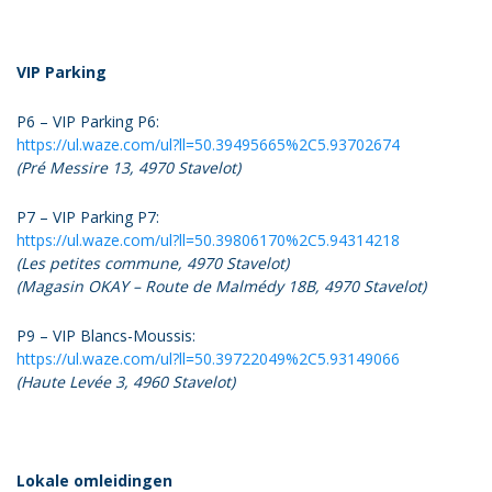
VIP Parking
P6 – VIP Parking P6:
https://ul.waze.com/ul?ll=50.39495665%2C5.93702674
(Pré Messire 13, 4970 Stavelot)
P7 – VIP Parking P7:
https://ul.waze.com/ul?ll=50.39806170%2C5.94314218
(Les petites commune, 4970 Stavelot)
(Magasin OKAY – Route de Malmédy 18B, 4970 Stavelot)
P9 – VIP Blancs-Moussis:
https://ul.waze.com/ul?ll=50.39722049%2C5.93149066
(Haute Levée 3, 4960 Stavelot)
Lokale omleidingen