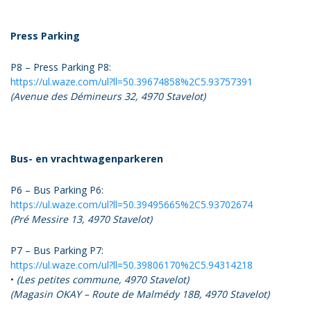
Press Parking
P8 – Press Parking P8:
https://ul.waze.com/ul?ll=50.39674858%2C5.93757391
(Avenue des Démineurs 32, 4970 Stavelot)
Bus- en vrachtwagenparkeren
P6 – Bus Parking P6:
https://ul.waze.com/ul?ll=50.39495665%2C5.93702674
(Pré Messire 13, 4970 Stavelot)
P7 – Bus Parking P7:
https://ul.waze.com/ul?ll=50.39806170%2C5.94314218
•
(Les petites commune, 4970 Stavelot)
(Magasin OKAY – Route de Malmédy 18B, 4970 Stavelot)