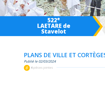
e
522
LAETARE de
Stavelot
March 6-
7
-8 2027
PLANS DE VILLE ET CORTÈG
Publié le 02/03/2024
4
pièces jointes