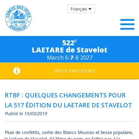
Français
e
522
LAETARE de Stavelot
March 6-
7
-8 2027
INFOS PRATIQUES
RTBF : QUELQUES CHANGEMENTS POUR
LA 517 ÉDITION DU LAETARE DE STAVELOT
Publié le 15/03/2019
Pluie de confettis, sortie des Blancs Moussis et liesse populaire,
le laetare de Stavelot, 517ème du nom, ne faillira pas à la