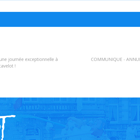
une journée exceptionnelle à
COMMUNIQUE - ANNUL
avelot !