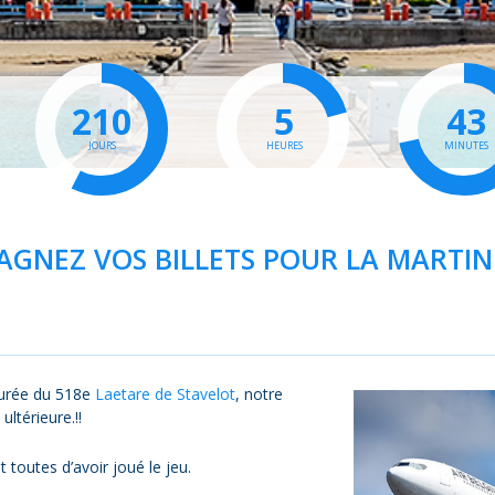
210
5
43
JOURS
HEURES
MINUTES
AGNEZ VOS BILLETS POUR LA MARTI
aturée du 518e
Laetare de Stavelot
, notre
ultérieure.
‼️
toutes d’avoir joué le jeu.