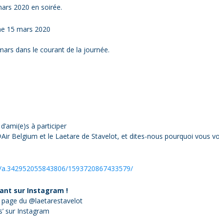
mars 2020 en soirée.
he 15 mars 2020
mars dans le courant de la journée.
d’ami(e)s à participer
 Belgium et le Laetare de Stavelot, et dites-nous pourquoi vous voul
os/a.342952055843806/1593720867433579/
ant sur Instagram !
a page du @laetarestavelot
’ sur Instagram