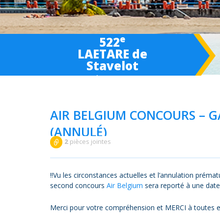
e
522
LAETARE de
Stavelot
March 6-
7
-8 2027
AIR BELGIUM CONCOURS – G
(ANNULÉ)
2
pièces jointes
Publié le 11/03/2020
‼️
Vu les circonstances actuelles et l’annulation prém
second concours
Air Belgium
sera reporté à une date 
Merci pour votre compréhension et MERCI à toutes et 