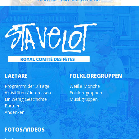
LAETARE
FOLKLOREGRUPPEN
Programm der 3 Tage
Weiße Mönche
Aktivitäten / Interessen
Folkloregruppen
Ein wenig Geschichte
Musikgruppen
Partner
Andenken
FOTOS/VIDEOS