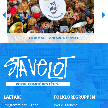
LA ROYALE FANFARE D’ORPHÉE
LAETARE
FOLKLOREGRUPPEN
Programm der 3 Tage
Weiße Mönche