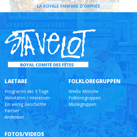
LA ROYALE FANFARE D’ORPHÉE
LAETARE
FOLKLOREGRUPPEN
Programm der 3 Tage
Weiße Mönche
Aktivitäten / Interessen
Folkloregruppen
Ein wenig Geschichte
Musikgruppen
Partner
Andenken
FOTOS/VIDEOS