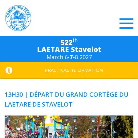
th
522
LAETARE Stavelot
March 6-
7
-8 2027
PRACTICAL INFORMATION
13H30 | DÉPART DU GRAND CORTÈGE DU
LAETARE DE STAVELOT