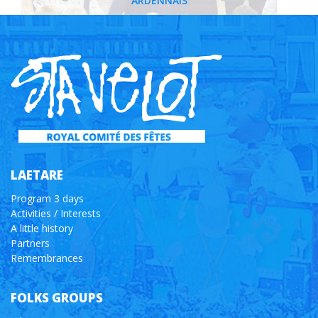
ARDENNAIS
LAETARE
Program 3 days
Activities / Interests
A little history
Partners
Remembrances
FOLKS GROUPS