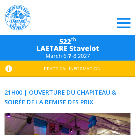
th
522
LAETARE Stavelot
March 6-
7
-8 2027
PRACTICAL INFORMATION
21H00 | OUVERTURE DU CHAPITEAU &
SOIRÉE DE LA REMISE DES PRIX