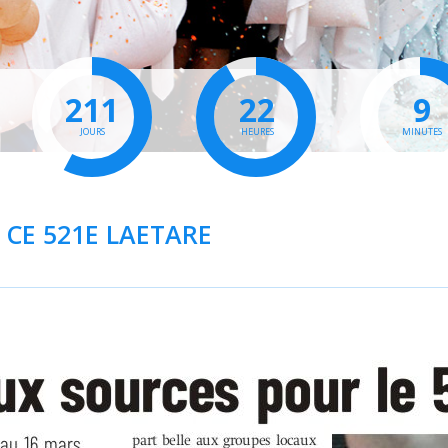
211
22
9
JOURS
HEURES
MINUTES
CE 521E LAETARE