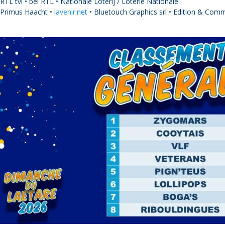
RTL tvi • bel RTL • Nationale Loterij / Loterie Nationale
Primus Haacht •
lavenir.net
• Bluetouch Graphics srl • Edition & Com