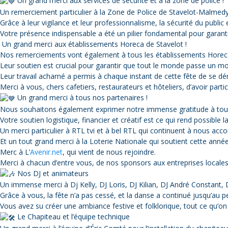
Un grand merci aux services de sécurité et à la zone de police !
Un remerciement particulier à la Zone de Police de Stavelot-Malmedy 
Grâce à leur vigilance et leur professionnalisme, la sécurité du public 
Votre présence indispensable a été un pilier fondamental pour garant
Un grand merci aux établissements Horeca de Stavelot !
Nos remerciements vont également à tous les établissements Horeca de
Leur soutien est crucial pour garantir que tout le monde passe un mom
Leur travail acharné a permis à chaque instant de cette fête de se déro
Merci à vous, chers cafetiers, restaurateurs et hôteliers, d’avoir partic
Un grand merci à tous nos partenaires !
Nous souhaitons également exprimer notre immense gratitude à tous 
Votre soutien logistique, financier et créatif est ce qui rend possible 
Un merci particulier à RTL tvi et à bel RTL qui continuent à nous acco
Et un tout grand merci à la Loterie Nationale qui soutient cette anné
Merc à L’
Avenir.net
, qui vient de nous rejoindre.
Merci à chacun d’entre vous, de nos sponsors aux entreprises locale
Nos DJ et animateurs
Un immense merci à Dj Kelly, DJ Loris, DJ Kilian, DJ André Constant,
Grâce à vous, la fête n’a pas cessé, et la danse a continué jusqu’au pe
Vous avez su créer une ambiance festive et folklorique, tout ce qu’on 
Le Chapiteau et l’équipe technique