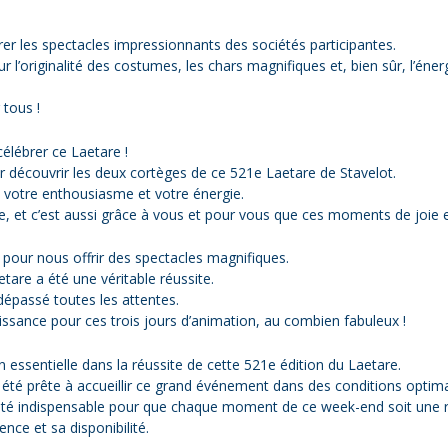
er les spectacles impressionnants des sociétés participantes.
l’originalité des costumes, les chars magnifiques et, bien sûr, l’énerg
 tous !
élébrer ce Laetare !
r découvrir les deux cortèges de ce 521e Laetare de Stavelot.
votre enthousiasme et votre énergie.
e, et c’est aussi grâce à vous et pour vous que ces moments de joie 
 pour nous offrir des spectacles magnifiques.
etare a été une véritable réussite.
épassé toutes les attentes.
issance pour ces trois jours d’animation, au combien fabuleux !
n essentielle dans la réussite de cette 521e édition du Laetare.
a été prête à accueillir ce grand événement dans des conditions optima
e a été indispensable pour que chaque moment de ce week-end soit une r
ce et sa disponibilité.