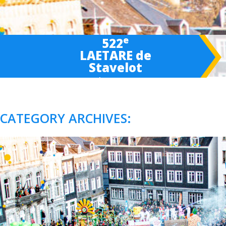
e
522
LAETARE de
Stavelot
March 6-
7
-8 2027
CATEGORY ARCHIVES: