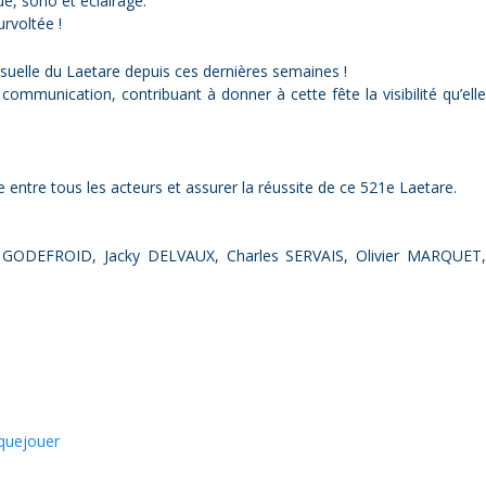
e, sono et éclairage.
rvoltée !
isuelle du Laetare depuis ces dernières semaines !
mmunication, contribuant à donner à cette fête la visibilité qu’elle
te entre tous les acteurs et assurer la réussite de ce 521e Laetare.
 GODEFROID, Jacky DELVAUX, Charles SERVAIS, Olivier MARQUET,
quejouer