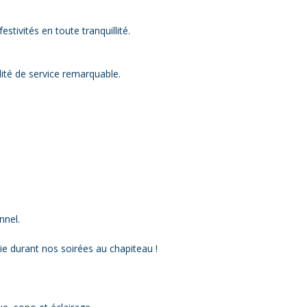
stivités en toute tranquillité.
lité de service remarquable.
nnel.
ie durant nos soirées au chapiteau !