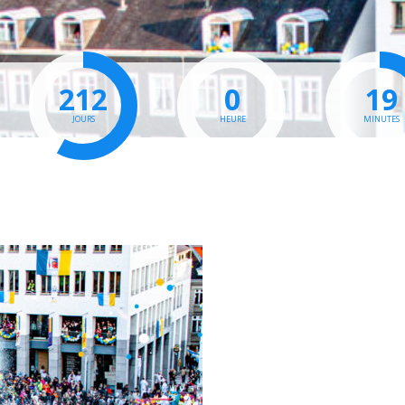
212
0
19
JOURS
HEURE
MINUTES