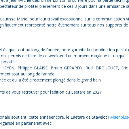
au et à Jean-Michel Cabron de LD Son & Lumière pour la partie techniqu
spectateur de profiter pleinement de ces 3 jours dans une ambiance su
 Laurissa Marie, pour leur travail exceptionnel sur la communication v
gnifiquement représenté notre événement sur tous nos supports de co
vités que tout au long de l’année, pour garantir la coordination parfai
 ont permis de faire de ce week-end un moment magique et unique.
 possible.
e HEYEN, Philippe BLAISE, Bruno GERARDY, Rudi DROUGUET, Eric
ent tout au long de l’année.
nnée et qui a été directement plongé dans le grand bain
ts de vous retrouver pour l’édition du Laetare en 2027.
ionale soutient, cette annéeencore, le Laetare de Stavelot !
#bienplus
rganisé en partenariat avec