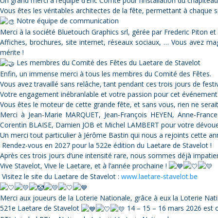
Un grand merci à l’équipe d’Éric Comté pour l’installation du chapite
Vous êtes les véritables architectes de la fête, permettant à chaque 
Notre équipe de communication
Merci à la société Bluetouch Graphics srl, gérée par Frederic Piton et
Affiches, brochures, site internet, réseaux sociaux, … Vous avez ma
mérite !
Les membres du Comité des Fêtes du Laetare de Stavelot
Enfin, un immense merci à tous les membres du Comité des Fêtes.
Vous avez travaillé sans relâche, tant pendant ces trois jours de festi
Votre engagement inébranlable et votre passion pour cet événement
Vous êtes le moteur de cette grande fête, et sans vous, rien ne serait
Merci à Jean-Marie MARQUET, Jean-François HEYEN, Anne-Franc
Corentin BLAISE, Damien JOB et Michel LAMBERT pour votre dévouem
Un merci tout particulier à Jérôme Bastin qui nous a rejoints cette a
Rendez-vous en 2027 pour la 522e édition du Laetare de Stavelot !
Après ces trois jours d’une intensité rare, nous sommes déjà impatien
Vive Stavelot, Vive le Laetare, et à l’année prochaine !
Visitez le site du Laetare de Stavelot :
www.laetare-stavelot.be
Merci aux joueurs de la Loterie Nationale, grâce à eux la Loterie Nat
521e Laetare de Stavelot
14 – 15 – 16 mars 2026 est o