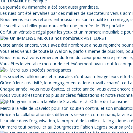
Un DIMANCHE féérique
La journée du dimanche a été tout aussi grandiose.
Les rues ont été envahies par des milliers de spectateurs venus admir
Nous avons eu des retours enthousiastes sur la qualité du cortège, sur 
Le soleil, a su briller pour nous offrir une journée de fête parfaite.
Ce fut un véritable régal pour les yeux et un moment inoubliable pour
Un IMMENSE MERCI à nos nombreux VISITEURS !
Cette année encore, vous avez été nombreux à nous rejoindre pour c
Vous êtes venus de toute la Wallonie, parfois même de plus loin, pou
Nous tenons à vous remercier du fond du cœur pour votre présence, 
Vous êtes le véritable moteur de cet événement avant tout folkloriqu
Merci aux sociétés participantes
Les sociétés folkloriques et musicales n’ont pas ménagé leurs efforts
Grâce à leur créativité, leur engagement et leur travail acharné, ce La
Chaque année, vous nous épatez, et cette année, vous avez encore d
Nous vous adressons nos plus sincères félicitations et notre reconna
Un grand merci à la Ville de Stavelot et à l’Office du Tourisme !
Merci à la Ville de Stavelot pour son soutien continu et son implicatio
Grâce à la collaboration des différents services communaux, la ville 
Leur aide dans l’organisation, la propreté de la ville et la logistiqu
Un merci tout particulier au Bourgmestre Fabien Legros pour sa présen