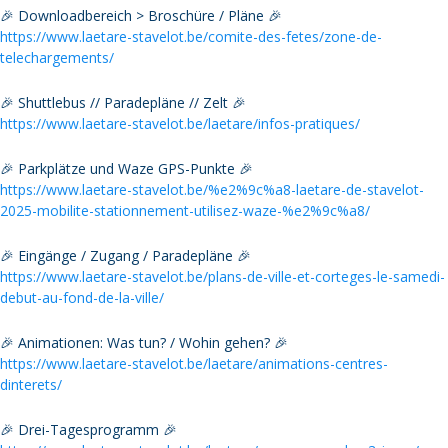
🎉 Downloadbereich > Broschüre / Pläne 🎉
https://www.laetare-stavelot.be/comite-des-fetes/zone-de-
telechargements/
🎉 Shuttlebus // Paradepläne // Zelt 🎉
https://www.laetare-stavelot.be/laetare/infos-pratiques/
🎉 Parkplätze und Waze GPS-Punkte 🎉
https://www.laetare-stavelot.be/%e2%9c%a8-laetare-de-stavelot-
2025-mobilite-stationnement-utilisez-waze-%e2%9c%a8/
🎉 Eingänge / Zugang / Paradepläne 🎉
https://www.laetare-stavelot.be/plans-de-ville-et-corteges-le-samedi-
debut-au-fond-de-la-ville/
🎉 Animationen: Was tun? / Wohin gehen? 🎉
https://www.laetare-stavelot.be/laetare/animations-centres-
dinterets/
🎉 Drei-Tagesprogramm 🎉