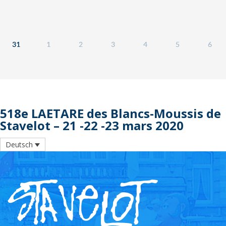
31
1
2
3
4
5
6
518e LAETARE des Blancs-Moussis de
Stavelot – 21 -22 -23 mars 2020
Deutsch