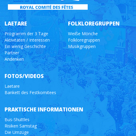
LAETARE
FOLKLOREGRUPPEN
Programm der 3 Tage
Weiße Mönche
Aktivitäten / Interessen
Folkloregruppen
Ein wenig Geschichte
Musikgruppen
Partner
Andenken
FOTOS/VIDEOS
Laetare
Bankett des Festkomitees
PRAKTISCHE INFORMATIONEN
Bus-Shuttles
Risiken Samstag
Die Umzüge