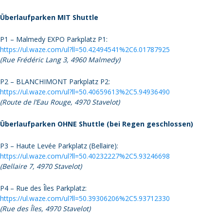
Überlaufparken MIT Shuttle
P1 – Malmedy EXPO Parkplatz P1:
https://ul.waze.com/ul?ll=50.42494541%2C6.01787925
(Rue Frédéric Lang 3, 4960 Malmedy)
P2 – BLANCHIMONT Parkplatz P2:
https://ul.waze.com/ul?ll=50.40659613%2C5.94936490
(Route de l’Eau Rouge, 4970 Stavelot)
Überlaufparken OHNE Shuttle (bei Regen geschlossen)
P3 – Haute Levée Parkplatz (Bellaire):
https://ul.waze.com/ul?ll=50.40232227%2C5.93246698
(Bellaire 7, 4970 Stavelot)
P4 – Rue des Îles Parkplatz:
https://ul.waze.com/ul?ll=50.39306206%2C5.93712330
(Rue des Îles, 4970 Stavelot)