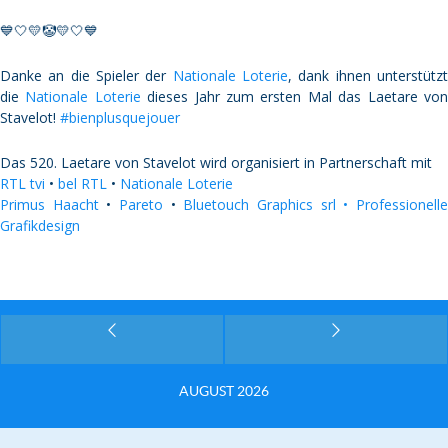
💙🤍💛🤡💛🤍💙
Danke an die Spieler der
Nationale Loterie
, dank ihnen unterstütz
die
Nationale Loterie
dieses Jahr zum ersten Mal das Laetare vo
Stavelot!
#bienplusquejouer
Das 520. Laetare von Stavelot wird organisiert in Partnerschaft mit
RTL tvi
•
bel RTL
•
Nationale Loterie
Primus Haacht
•
Pareto
•
Bluetouch Graphics srl • Professionell
Grafikdesign
AUGUST 2026