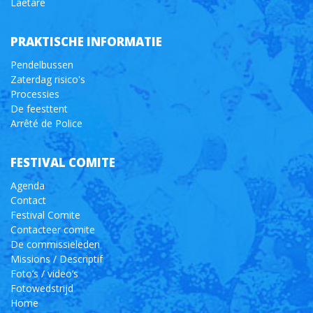
Laetare
PRAKTISCHE INFORMATIE
Pendelbussen
Zaterdag risico's
Processies
De feesttent
Arrêté de Police
FESTIVAL COMITE
Agenda
Contact
Festival Comite
Contacteer comite
De commissieleden
Missions / Descriptif
Foto’s / video’s
Fotowedstrijd
Home