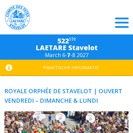
ste
522
LAETARE Stavelot
March 6-
7
-8 2027
PRAKTISCHE INFORMATIE
ROYALE ORPHÉE DE STAVELOT | OUVERT
VENDREDI – DIMANCHE & LUNDI