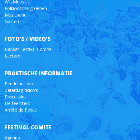
Wit-Moussis
Folklorische groepen
Musicband
Gasten
FOTO'S / VIDEO'S
Banket Festival Comite
Laetare
PRAKTISCHE INFORMATIE
Pendelbussen
Zaterdag risico's
Processies
De feesttent
Arrêté de Police
FESTIVAL COMITE
Agenda