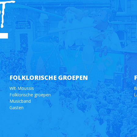
FOLKLORISCHE GROEPEN
Wit-Moussis
B
Folklorische groepen
L
Musicband
Gasten