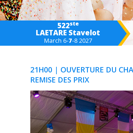
ste
522
LAETARE Stavelot
March 6-
7
-8 2027
21H00 | OUVERTURE DU CHA
REMISE DES PRIX