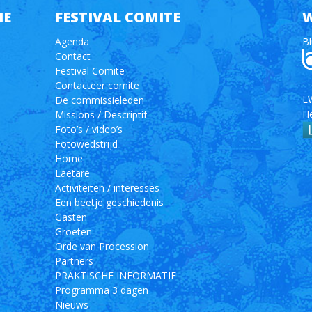
IE
FESTIVAL COMITE
W
Agenda
Bl
Contact
Festival Comite
Contacteer comite
LW
De commissieleden
H
Missions / Descriptif
Foto’s / video’s
Fotowedstrijd
Home
Laetare
Activiteiten / interesses
Een beetje geschiedenis
Gasten
Groeten
Orde van Procession
Partners
PRAKTISCHE INFORMATIE
Programma 3 dagen
Nieuws