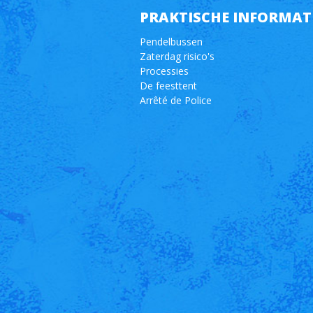
PRAKTISCHE INFORMAT
Pendelbussen
Zaterdag risico's
Processies
De feesttent
Arrêté de Police