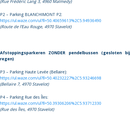
(Rue Frédéric Lang 3, 4960 Malmedy)
P2 – Parking BLANCHIMONT P2:
https://ul.waze.com/ul?ll=50.40659613%2C5.94936490
(Route de l’Eau Rouge, 4970 Stavelot)
Afstoppingsparkeren ZONDER pendelbussen (gesloten bij
regen)
P3 – Parking Haute Levée (Bellaire):
https://ul.waze.com/ul?ll=50.40232227%2C5.93246698
(Bellaire 7, 4970 Stavelot)
P4 – Parking Rue des Îles:
https://ul.waze.com/ul?ll=50.39306206%2C5.93712330
(Rue des Îles, 4970 Stavelot)