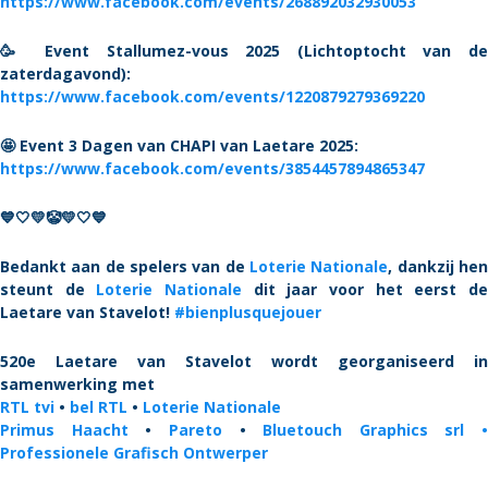
https://www.facebook.com/events/268892032930053
🥳 Event Stallumez-vous 2025 (Lichtoptocht van de
zaterdagavond):
https://www.facebook.com/events/1220879279369220
🤩 Event 3 Dagen van CHAPI van Laetare 2025:
https://www.facebook.com/events/3854457894865347
💙🤍💛🤡💛🤍💙
Bedankt aan de spelers van de
Loterie Nationale
, dankzij he
steunt de
Loterie Nationale
dit jaar voor het eerst d
Laetare van Stavelot!
#bienplusquejouer
520e Laetare van Stavelot wordt georganiseerd in
samenwerking met
RTL tvi
•
bel RTL
•
Loterie Nationale
Primus Haacht
•
Pareto
•
Bluetouch Graphics srl •
Professionele Grafisch Ontwerper