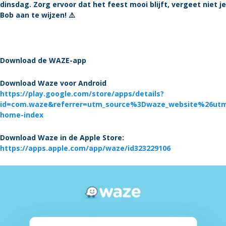
dinsdag. Zorg ervoor dat het feest mooi blijft, vergeet niet je
Bob aan te wijzen! ⚠️
Download de WAZE-app
Download Waze voor Android
https://play.google.com/store/apps/details?
id=com.waze&referrer=utm_source%3Dwaze_website%26u
home-index
Download Waze in de Apple Store:
https://apps.apple.com/app/waze/id323229106