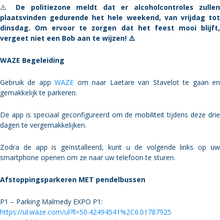
⚠️
De politiezone meldt dat er alcoholcontroles zullen
plaatsvinden gedurende het hele weekend, van vrijdag tot
dinsdag. Om ervoor te zorgen dat het feest mooi blijft,
vergeet niet een Bob aan te wijzen! ⚠️
WAZE Begeleiding
Gebruik de app
WAZE
om naar Laetare van Stavelot te gaan e
gemakkelijk te parkeren.
De app is speciaal geconfigureerd om de mobiliteit tijdens deze drie
dagen te vergemakkelijken.
Zodra de app is geïnstalleerd, kunt u de volgende links op uw
smartphone openen om ze naar uw telefoon te sturen.
Afstoppingsparkeren MET pendelbussen
P1 – Parking Malmedy EXPO P1:
https://ul.waze.com/ul?ll=50.42494541%2C6.01787925