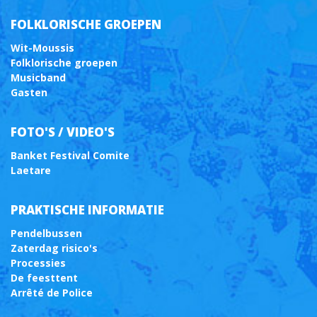
FOLKLORISCHE GROEPEN
Wit-Moussis
Folklorische groepen
Musicband
Gasten
FOTO'S / VIDEO'S
Banket Festival Comite
Laetare
PRAKTISCHE INFORMATIE
Pendelbussen
Zaterdag risico's
Processies
De feesttent
Arrêté de Police