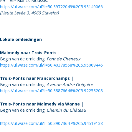
P9 – VIP Blancs-Moussis:
https://ul.waze.com/ul?ll=50.39722049%2C5.93149066
(Haute Levée 3, 4960 Stavelot)
Lokale omleidingen
Malmedy naar Trois-Ponts
|
Begin van de omleiding:
Pont de Cheneux
https://ul.waze.com/ul?ll=50.40378568%2C5.95009446
Trois-Ponts naar Francorchamps
|
Begin van de omleiding:
Avenue André Grégoire
https://ul.waze.com/ul?ll=50.38876646%2C5.92253208
Trois-Ponts naar Malmedy via Wanne
|
Begin van de omleiding:
Chemin du Château
https://ul.waze.com/ul?ll=50.39073647%2C5.94519138