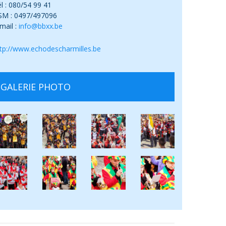
l : 080/54 99 41
SM : 0497/497096
mail :
info@bbxx.be
tp://www.echodescharmilles.be
GALERIE PHOTO