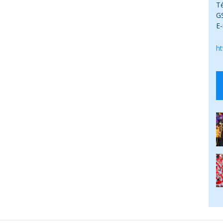
Té
G
E-
ht