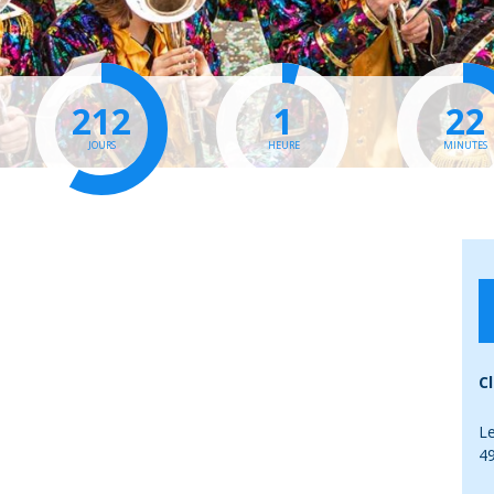
212
1
22
JOURS
HEURE
MINUTES
C
L
4