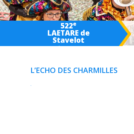
e
522
LAETARE de
Stavelot
March 6-
7
-8 2027
L’ECHO DES CHARMILLES
.